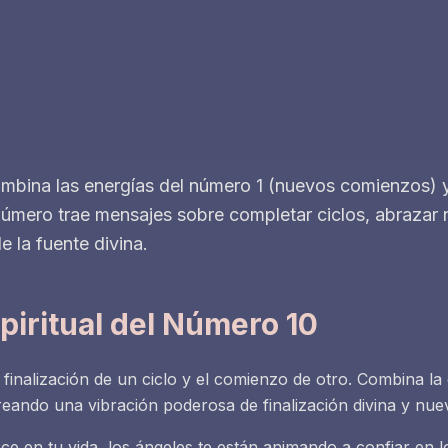
ombina las energías del número 1 (nuevos comienzos) y
 número trae mensajes sobre completar ciclos, abrazar
e la fuente divina.
piritual del Número 10
finalización de un ciclo y el comienzo de otro. Combina la
, creando una vibración poderosa de finalización divina y n
 en tu vida, los ángeles te están animando a confiar en lo