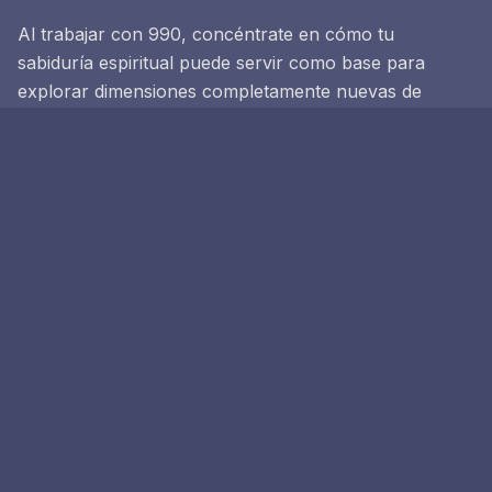
Al trabajar con 990, concéntrate en cómo tu
sabiduría espiritual puede servir como base para
explorar dimensiones completamente nuevas de
comprensión y crecimiento.
Meditación de Conexión 990
1. Enraízate en la finalización espiritual (99)
2. Abre a potencial infinito (0)
3. Siente el puente entre dominio y posibilidad
4. Experimenta potencial ilimitado
5. Confía en la conexión divina