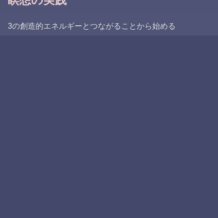
3の創造的エネルギーとつながることから始める
4の安定性で自分をグラウンドする
5の変革的な力を受け入れる
6のバランスで調和を見つける
ガイドされた変革のために完全なシーケンスを統合する
ガイドされた変革を受け入れる
エンジェルナンバー3456は、あなたの変革が神聖に導か
れていることを強力に思い出させます。あなたの精神的な
旅の自然な進行を信頼し、各ステップがあなたの最高の進
化と成長をサポートするために完璧に計画されていること
を知ってください。