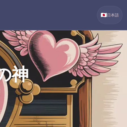
🇯🇵
日本語
の神