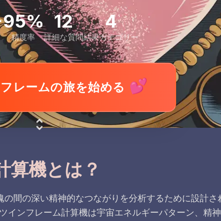
+
95%
12
4
精度率
詳細な質問
結果カテゴリー
💕
ンフレームの旅を始める
計算機とは？
魂の間の深い精神的なつながりを分析するために設計さ
ツインフレーム計算機は宇宙エネルギーパターン、精神