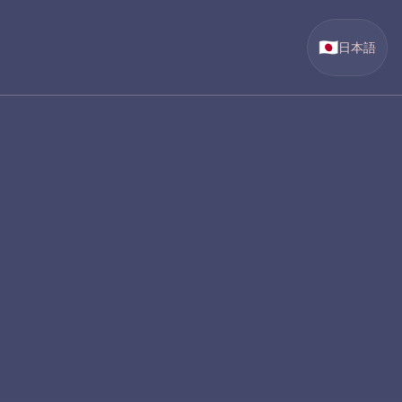
🇯🇵
日本語