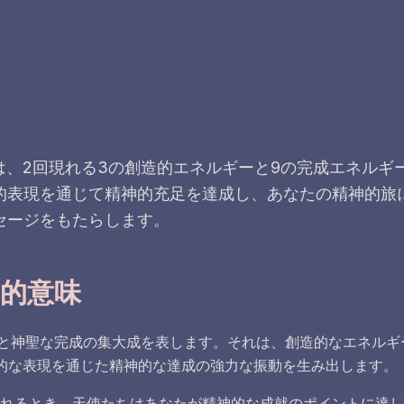
は、2回現れる3の創造的エネルギーと9の完成エネルギ
的表現を通じて精神的充足を達成し、あなたの精神的旅
セージをもたらします。
神的意味
性と神聖な完成の集大成を表します。それは、創造的なエネルギ
的な表現を通じた精神的な達成の強力な振動を生み出します。
れるとき、天使たちはあなたが精神的な成就のポイントに達し