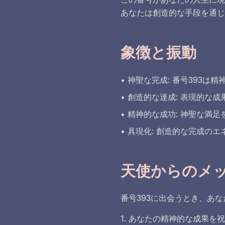
あなたは創造的な手段を通じ
象徴と振動
• 神聖な完成: 番号393は
• 創造的な達成: 表現的な
• 精神的な成功: 神聖な満
• 具現化: 創造的な完成のエ
天使からのメ
番号393に出会うとき、あ
1. あなたの精神的な成果を