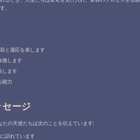
す。
は変容と適応を表します
を象徴します
表します
る能力
ッセージ
なたの天使たちは次のことを伝えています:
生に訪れています