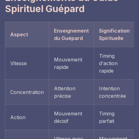
Spirituel Guépard
Enseignement
Signification
Aspect
du Guépard
Spirituelle
Timing
Mouvement
Vitesse
d'action
rapide
rapide
Attention
Intention
Concentration
précise
concentrée
Mouvement
Timing
Action
décisif
parfait
Vitesse avec
Mouvement