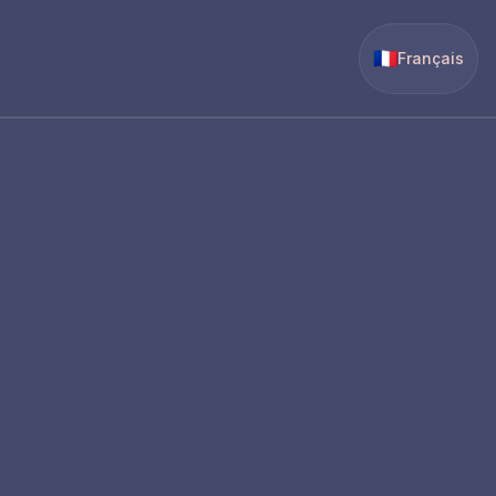
🇫🇷
Français