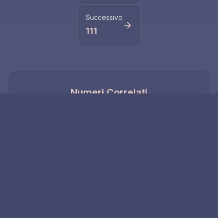
Successivo
111
Numeri Correlati
10
1010
Il numero 10
Il numero angelico
rappresenta il
1010 rappresenta il
completamento di
viaggio divino del
un ciclo e l'inizio di
risveglio spirituale e
qualcosa di nuovo
dell'evoluzione
personale. Scopri
come questo
potente numero