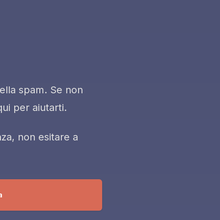
rtella spam. Se non
i per aiutarti.
za, non esitare a
a