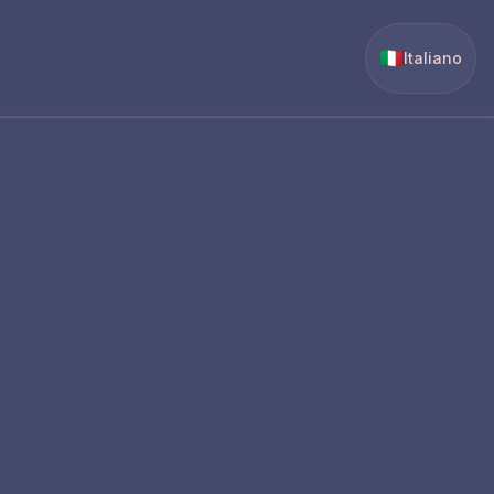
🇮🇹
Italiano