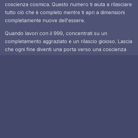
coscienza cosmica. Questo numero ti aiuta a rilasciare
tutto ciò che è completo mentre ti apri a dimensioni
completamente nuove dell'essere.
Quando lavori con il 999, concentrati su un
completamento aggraziato e un rilascio gioioso. Lascia
che ogni fine diventi una porta verso una coscienza
superiore e una comprensione cosmica.
Meditazione di Completamento
999
1. Entra nel tempio del completamento
2. Senti il triplo potere del 9
3. Rilascia tutto ciò che è completo