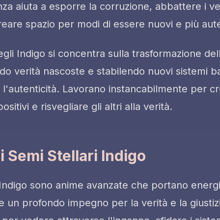
za aiuta a esporre la corruzione, abbattere i v
eare spazio per modi di essere nuovi e più aute
gli Indigo si concentra sulla trasformazione del
ando verità nascoste e stabilendo nuovi sistemi b
 e l'autenticità. Lavorano instancabilmente per c
itivi e risvegliare gli altri alla verità.
Semi Stellari Indigo
ri Indigo sono anime avanzate che portano energ
 e un profondo impegno per la verità e la giusti