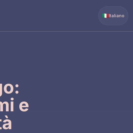
🇮🇹
Italiano
go:
mi e
tà