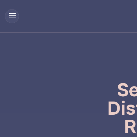
Se
Dis
R