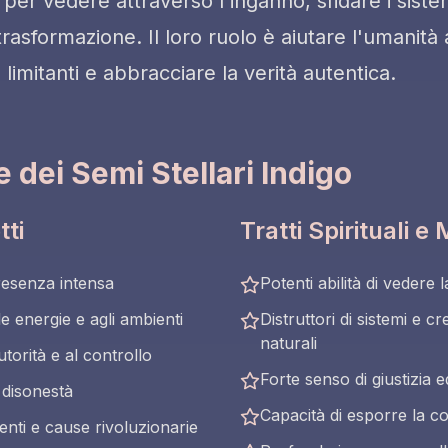
i per vedere attraverso l'inganno, sfidare i siste
trasformazione. Il loro ruolo è aiutare l'umanità a
 limitanti e abbracciare la verità autentica.
e dei Semi Stellari Indigo
tti
Tratti Spirituali e
esenza intensa
Potenti abilità di vedere l
le energie e agli ambienti
Distruttori di sistemi e c
naturali
utorità e al controllo
Forte senso di giustizia e
a disonestà
Capacità di esporre la 
enti e cause rivoluzionarie