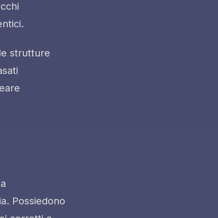
ecchi
ntici.
le strutture
asati
reare
ia
zia. Possiedono