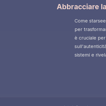
Abbracciare l
Come starseed 
per trasformar
è cruciale per
sull'autenticit
sistemi e rive