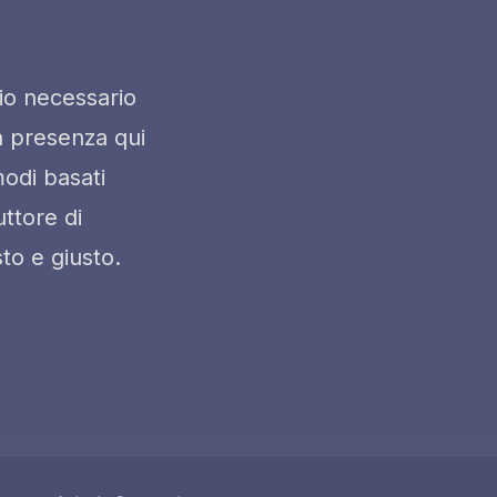
rio necessario
ua presenza qui
modi basati
uttore di
to e giusto.