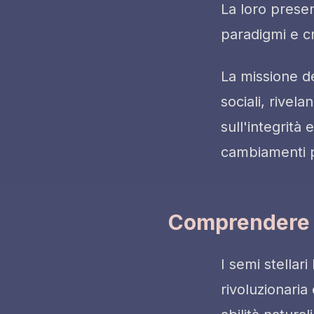
La loro presen
paradigmi e cr
La missione de
sociali, rivel
sull'integrità
cambiamenti pos
Comprendere i 
I semi stella
rivoluzionaria