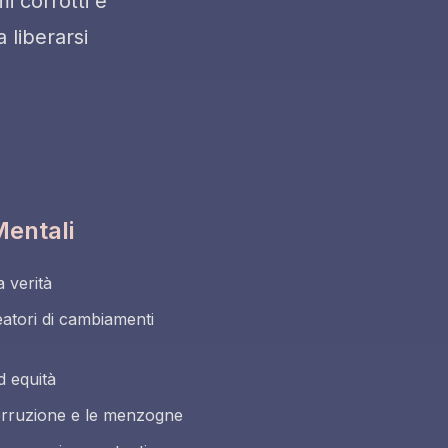
mi corrotti e
 liberarsi
 Mentali
a verità
reatori di cambiamenti
d equità
corruzione e le menzogne