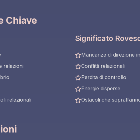
he Chiave
Significato Roves
e
Mancanza di direzione i
 relazioni
Conflitti relazionali
ibrio
Perdita di controllo
Energie disperse
li relazionali
Ostacoli che sopraffanno
ioni