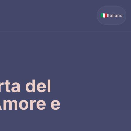
🇮🇹
Italiano
rta del
Amore e