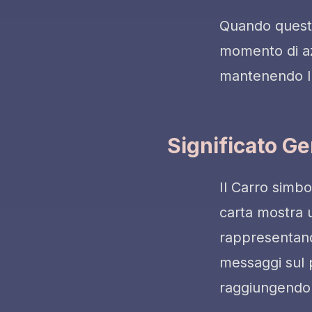
Quando questa
momento di azi
mantenendo l'
Significato G
Il Carro simbo
carta mostra u
rappresentando
messaggi sul 
raggiungendo o