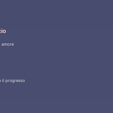
cio
n amore
 il progresso