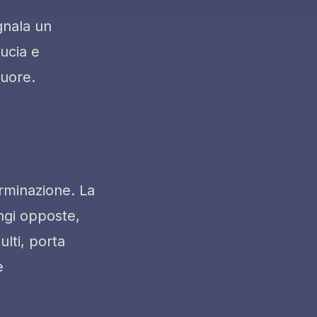
gnala un
ucia e
cuore.
erminazione. La
ingi opposte,
lti, porta
e