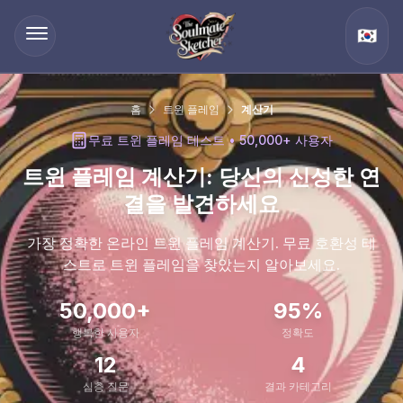
🇰🇷
홈
트윈 플레임
계산기
무료 트윈 플레임 테스트 • 50,000+ 사용자
트윈 플레임 계산기: 당신의 신성한 연
결을 발견하세요
가장 정확한 온라인 트윈 플레임 계산기. 무료 호환성 테
스트로 트윈 플레임을 찾았는지 알아보세요.
50,000+
95%
행복한 사용자
정확도
12
4
심층 질문
결과 카테고리