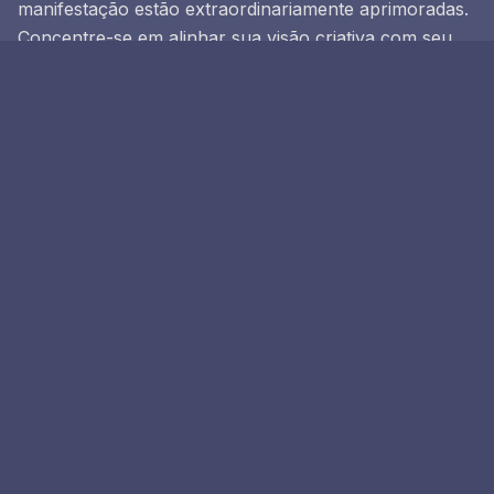
manifestação estão extraordinariamente aprimoradas.
Concentre-se em alinhar sua visão criativa com seu
mais alto propósito espiritual.
Os Mestres Ascensos estão apoiando seus esforços
de manifestação. Confie no tempo divino e permita
que suas criações se desenrolem naturalmente
enquanto mantém uma intenção clara e energia
focada.
Prática de Meditação
Comece chamando os Mestres Ascensos para
orientação
Visualize-se cercado por uma brilhante luz dourada
Conecte-se com a força criativa do universo