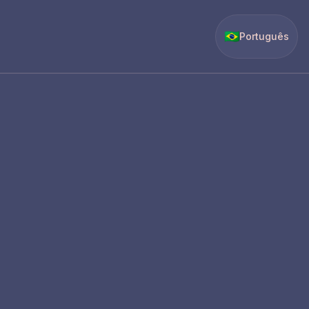
🇧🇷
Português
25
%
Você está em: