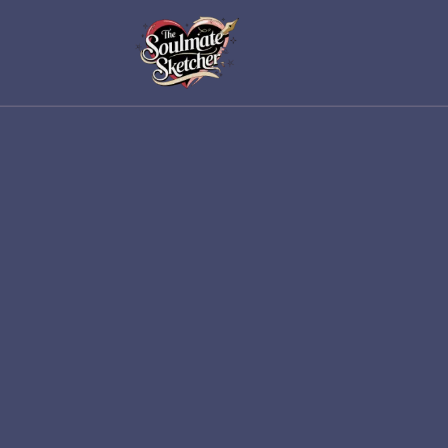
Step
1
of 4