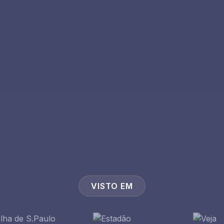
🇧🇷
Brasil
Nome Completo
*
O
Nunca enviaremos s
VISTO EM