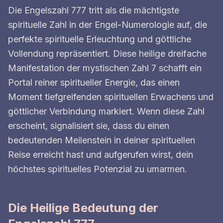
Die Engelszahl 777 tritt als die mächtigste
spirituelle Zahl in der Engel-Numerologie auf, die
perfekte spirituelle Erleuchtung und göttliche
Vollendung repräsentiert. Diese heilige dreifache
Manifestation der mystischen Zahl 7 schafft ein
Portal reiner spiritueller Energie, das einen
Moment tiefgreifenden spirituellen Erwachens und
göttlicher Verbindung markiert. Wenn diese Zahl
erscheint, signalisiert sie, dass du einen
bedeutenden Meilenstein in deiner spirituellen
Reise erreicht hast und aufgerufen wirst, dein
höchstes spirituelles Potenzial zu umarmen.
Die Heilige Bedeutung der