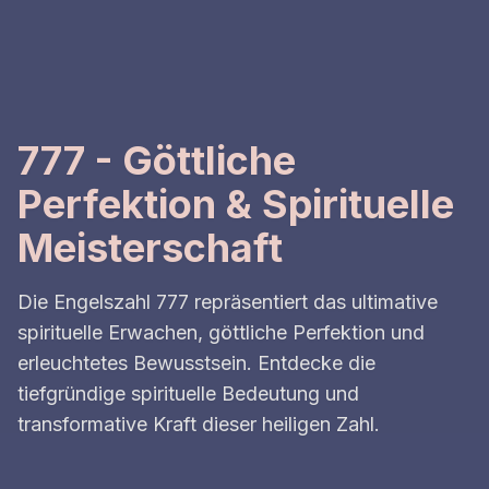
777 - Göttliche
Perfektion & Spirituelle
Meisterschaft
Die Engelszahl 777 repräsentiert das ultimative
spirituelle Erwachen, göttliche Perfektion und
erleuchtetes Bewusstsein. Entdecke die
tiefgründige spirituelle Bedeutung und
transformative Kraft dieser heiligen Zahl.