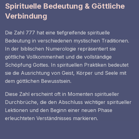
Spirituelle Bedeutung & Göttliche
Verbindung
Die Zahl 777 hat eine tiefgreifende spirituelle
Bedeutung in verschiedenen mystischen Traditionen.
In der biblischen Numerologie repräsentiert sie
göttliche Vollkommenheit und die vollständige
Schöpfung Gottes. In spirituellen Praktiken bedeutet
sie die Ausrichtung von Geist, Körper und Seele mit
dem göttlichen Bewusstsein.
Diese Zahl erscheint oft in Momenten spiritueller
Durchbrüche, die den Abschluss wichtiger spiritueller
Lektionen und den Beginn einer neuen Phase
erleuchteten Verständnisses markieren.