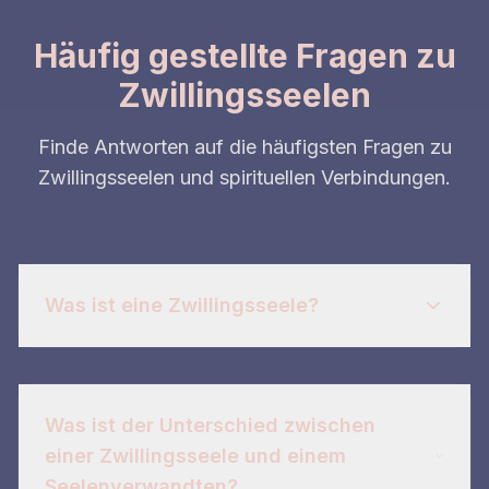
Häufig gestellte Fragen zu
Zwillingsseelen
Finde Antworten auf die häufigsten Fragen zu
Zwillingsseelen und spirituellen Verbindungen.
Was ist eine Zwillingsseele?
Eine Zwillingsseele ist dein göttliches
Gegenstück, eine Spiegelseele, die deine tiefsten
Wahrheiten widerspiegelt und tiefgreifendes
Was ist der Unterschied zwischen
spirituelles Wachstum katalysiert. Im Gegensatz
einer Zwillingsseele und einem
zu Seelenverwandten gelten Zwillingsseelen als
Seelenverwandten?