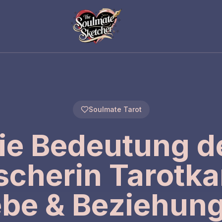
Soulmate Tarot
ie Bedeutung d
scherin Tarotkar
ebe & Beziehun