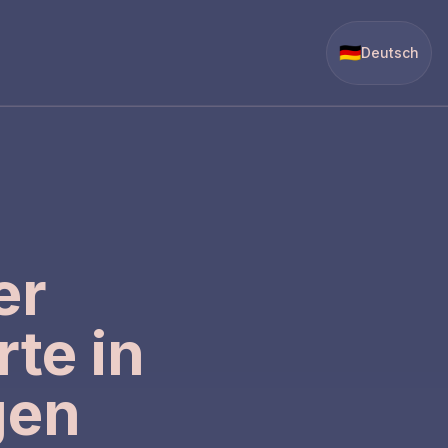
🇩🇪
Deutsch
er
te in
gen