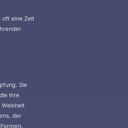
oft eine Zeit
ährender
pfung. Sie
die ihre
 Weisheit
ums, der
n Formen.