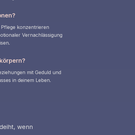
onen?
 Pflege konzentrieren
motionaler Vernachlässigung
isen.
rkörpern?
Beziehungen mit Geduld und
usses in deinem Leben.
edeiht, wenn