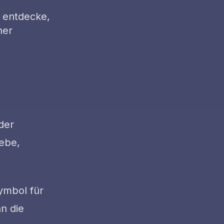
 entdecke,
ner
der
iebe,
Symbol für
an die