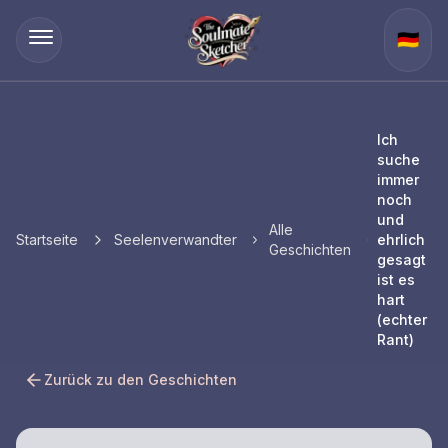
🇩🇪
Ich
suche
immer
noch
und
Alle
Startseite
Seelenverwandter
ehrlich
Geschichten
gesagt
ist es
hart
(echter
Rant)
Zurück zu den Geschichten